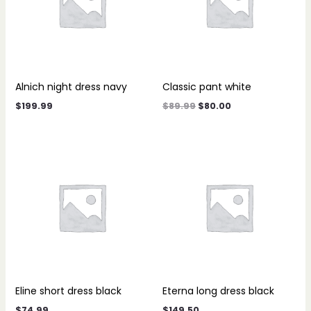
Alnich night dress navy
Classic pant white
$
199.99
$
89.99
$
80.00
Eline short dress black
Eterna long dress black
$
74.99
$
149.50