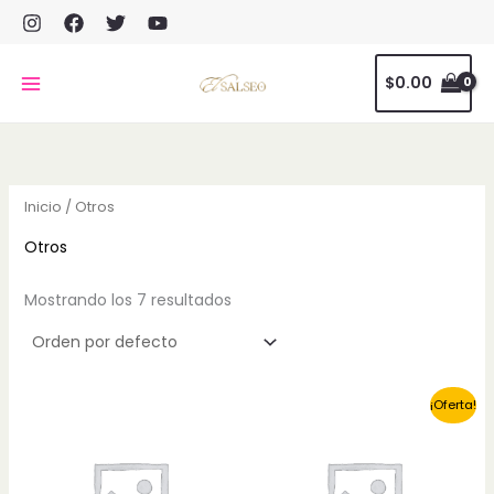
Ir
al
contenido
$
0.00
Inicio
/ Otros
Otros
Mostrando los 7 resultados
¡Oferta!