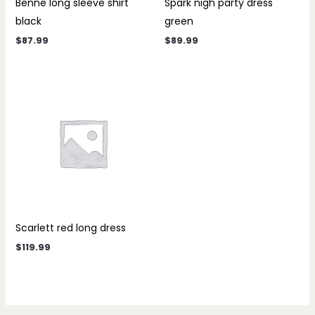
Benne long sleeve shirt
Spark nigh party dress
black
green
$
87.99
$
89.99
Scarlett red long dress
$
119.99