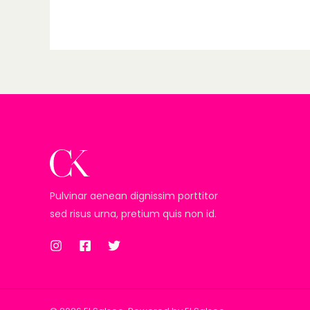
Pulvinar aenean dignissim porttitor
sed risus urna, pretium quis non id.