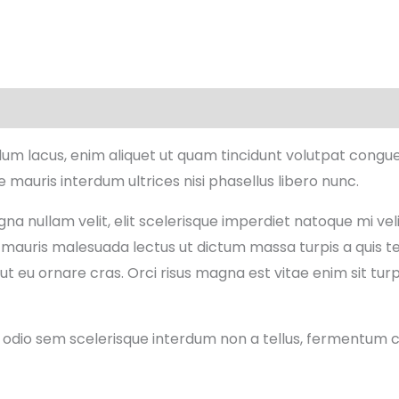
dum lacus, enim aliquet ut quam tincidunt volutpat congu
 mauris interdum ultrices nisi phasellus libero nunc.
na nullam velit, elit scelerisque imperdiet natoque mi velit
or mauris malesuada lectus ut dictum massa turpis a quis 
 ut eu ornare cras. Orci risus magna est vitae enim sit tur
s odio sem scelerisque interdum non a tellus, fermentum cra