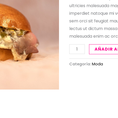
ultricies malesuada magn
imperdiet natoque mi vel
sem orci sit feugiat ma
lectus ut dictum massa 
malesuada enim ac orci 
AÑADIR A
Categoría:
Moda