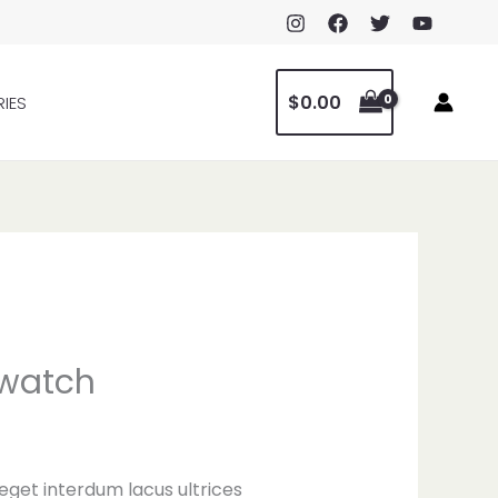
$
0.00
IES
 watch
eget interdum lacus ultrices