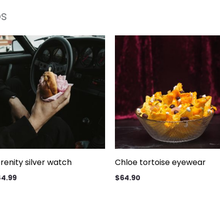
os
renity silver watch
Chloe tortoise eyewear
84.99
$
64.90