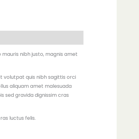
e mauris nibh justo, magnis amet
 volutpat quis nibh sagittis orci
tellus aliquam amet malesuada
pis sed gravida dignissim cras
s luctus felis.